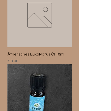
Ätherisches Eukalyptus Öl 10ml
Preis
€ 8,90