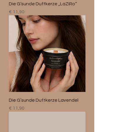
Die G‘sunde Duftkerze „LaZiRo“
Preis
€ 11,90
Die G’sunde Duftkerze Lavendel
Preis
€ 11,90