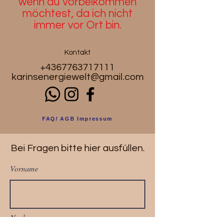
wenn du
vorbeikommen
möchtest, da ich nicht
immer vor Ort bin.
Kontakt
+4367763717111
karinsenergiewelt@gmail.com
FAQ/ AGB Impressum
Bei Fragen bitte hier ausfüllen.
Vorname