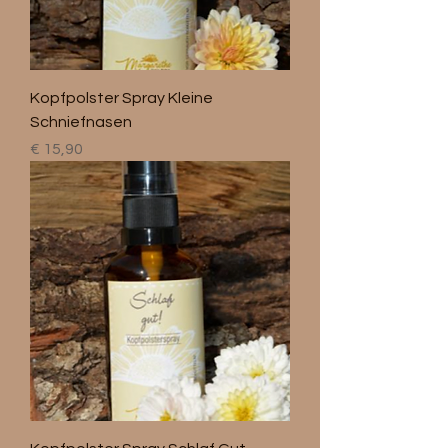
Kopfpolster Spray Kleine
Schniefnasen
Preis
€ 15,90