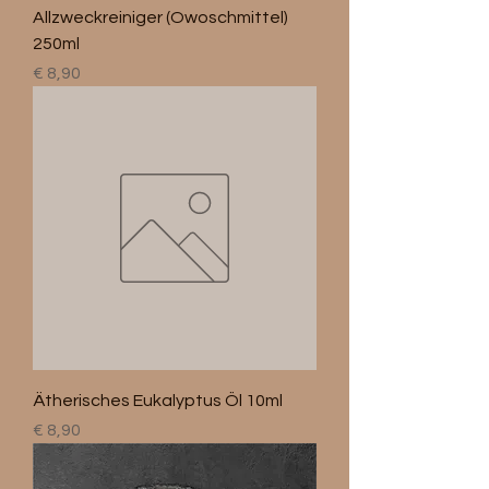
Allzweckreiniger (Owoschmittel)
250ml
Preis
€ 8,90
Ätherisches Eukalyptus Öl 10ml
Preis
€ 8,90