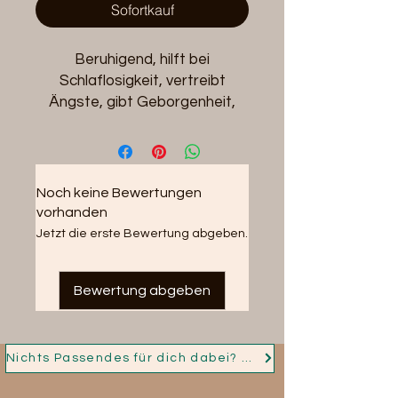
Sofortkauf
Beruhigend, hilft bei
Schlaflosigkeit, vertreibt
Ängste, gibt Geborgenheit,
sorgt für schöne Träume. Mit
römischer Kamille**, Zirbe**,
Lavendel**,
Melisse** Und Rosengeranie**
Noch keine Bewertungen
Vor Gebrauch schütteln.
vorhanden
Jetzt die erste Bewertung abgeben.
**aus kontrolliert biologischem
Anbau
Bewertung abgeben
50ml
Nichts Passendes für dich dabei? Dann nimm jetzt Kontakt auf und ich fertige für dich dein Persönliches Schmuckstück!