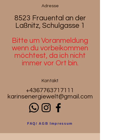
Adresse
8523 Frauental an der
Laßnitz, Schulgasse 1
Bitte um Voranmeldung
wenn du
vorbeikommen
möchtest, da ich nicht
immer vor Ort bin.
Kontakt
+4367763717111
karinsenergiewelt@gmail.com
FAQ/ AGB Impressum