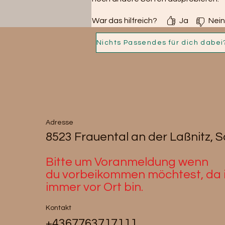
War das hilfreich?
Ja
Nein
Adresse
8523 Frauental an der Laßnitz, 
Bitte um Voranmeldung wenn
du
vorbeikommen möchtest, da i
immer vor Ort bin.
Kontakt
+4367763717111