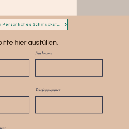
Nichts Passendes für dich dabei? Dann nimm jetzt Kontakt auf und ich fertige für dich dein Persönliches Schmuckstück!
itte hier ausfüllen.
Nachname
Telefonnummer
nzu: