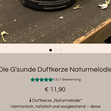
Die G’sunde Duftkerze Naturmelodi
Das Rating beträgt 5.0 von fünf Sternen
5.0 | 1 Bewertung
Preis
€ 11,90
🕯️ Duftkerze „Naturmelodie“
Harmonisch, natürlich und ausgleichend – diese