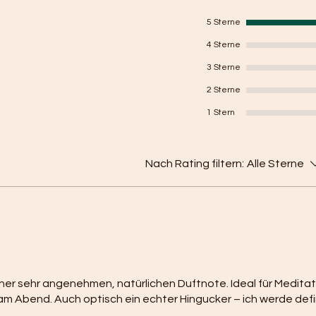
5 Sterne
4 Sterne
3 Sterne
2 Sterne
1 Stern
Nach Rating filtern:
Alle Sterne
er sehr angenehmen, natürlichen Duftnote. Ideal für Meditat
 Abend. Auch optisch ein echter Hingucker – ich werde defin