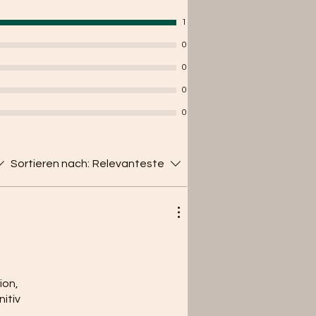
1
0
0
0
0
Sortieren nach:
Relevanteste
ion,
itiv