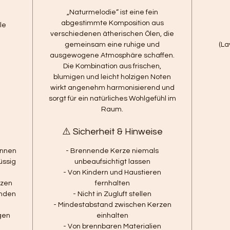
„Naturmelodie“ ist eine fein
abgestimmte Komposition aus
le
verschiedenen ätherischen Ölen, die
gemeinsam eine ruhige und
(La
ausgewogene Atmosphäre schaffen.
Die Kombination aus frischen,
blumigen und leicht holzigen Noten
wirkt angenehm harmonisierend und
sorgt für ein natürliches Wohlgefühl im
Raum.
⚠️ Sicherheit & Hinweise
ennen
- Brennende Kerze niemals
üssig
unbeaufsichtigt lassen
- Von Kindern und Haustieren
rzen
fernhalten
unden
- Nicht in Zugluft stellen
- Mindestabstand zwischen Kerzen
gen
einhalten
- Von brennbaren Materialien