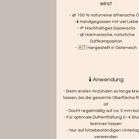
wirst
- 🌿 100 % naturreine ätherische Ö
- 🕯️ Handgegossen mit viel Liebe
- 🌱 Nachhaltiges Sojawachs
- 🌿 Harmonische, natürliche
Duftkomposition
- 🇦🇹 Hergestellt in Österreich
🕯️ Anwendung
- Beim ersten Anzünden so lange br
lassen, bis die gesamte Oberfläche fl
ist
- Docht regelmäßig auf ca. 5 mm kü
- Für optimale Duftentfaltung 2–4 St
brennen lassen
- Nur auf hitzebeständigen Unterla
verwenden