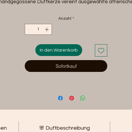
handgegossene Duftkerze vereint ausgewählte ätherisch
Öle zu einer sanften, ausgewogenen Duftkomposition und
bringt die Ruhe der Natur in dein Zuhause.
Anzahl
*
In den Warenkorb
Sofortkauf
ben
🌸 Duftbeschreibung