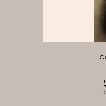
Or
M
Z
D
s