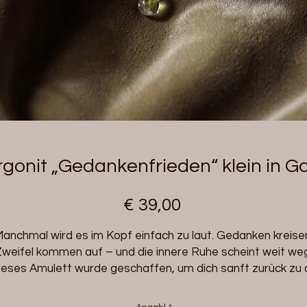
gonit „Gedankenfrieden“ klein in G
Preis
€ 39,00
anchmal wird es im Kopf einfach zu laut. Gedanken kreise
weifel kommen auf – und die innere Ruhe scheint weit weg
ieses Amulett wurde geschaffen, um dich sanft zurück zu d
elbst zu führen: in einen Zustand von Klarheit, Vertrauen u
innerem Frieden. Die kraftvolle Kombination ausgewählter