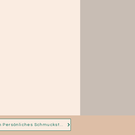
Nichts Passendes für dich dabei? Dann nimm jetzt Kontakt auf und ich fertige für dich dein Persönliches Schmuckstück!