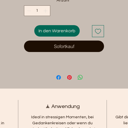
Anzahl
*
Steine wirkt wie ein schützender Raum für dein Herz und
deinen Geist – damit du wieder bei dir ankommen kannst.
In den Warenkorb
Sofortkauf
🧘 Anwendung
Ideal in stressigen Momenten, bei
Gibt d
 in
Gedankenkreisen oder wenn du
li