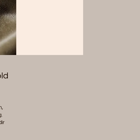
old
n,
.
ir
nd