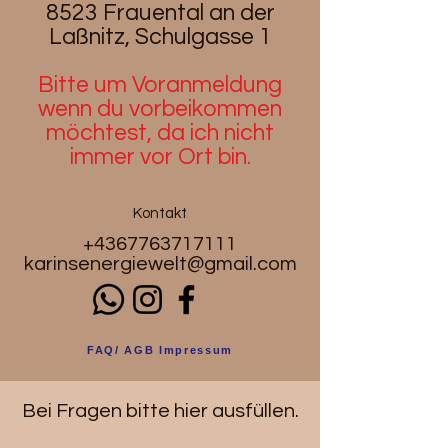
8523 Frauental an der
Laßnitz, Schulgasse 1
Bitte um Voranmeldung
wenn du
vorbeikommen
möchtest, da ich nicht
immer vor Ort bin.
Kontakt
+4367763717111
karinsenergiewelt@gmail.com
FAQ/ AGB Impressum
Bei Fragen bitte hier ausfüllen.