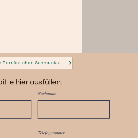
Nichts Passendes für dich dabei? Dann nimm jetzt Kontakt auf und ich fertige für dich dein Persönliches Schmuckstück!
itte hier ausfüllen.
Nachname
Telefonnummer