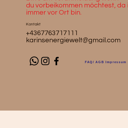
du
vorbeikommen möchtest, da i
immer vor Ort bin.
Kontakt
+4367763717111
karinsenergiewelt@gmail.com
FAQ/ AGB Impressum