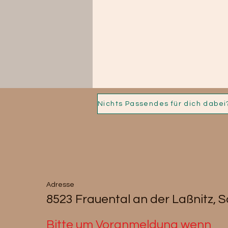
Adresse
8523 Frauental an der Laßnitz, 
Bitte um Voranmeldung wenn