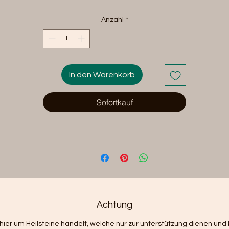
rgkristall steht für Reinheit, Klarheit und spirituelle Kraft 
bindet Erd- und Wasserstrahlen zu einer harmonischen
Anzahl
*
Energie, die Geist und Seele reinigt. Dieses handgeknüpft
Armband ist zudem größenverstellbar und löst
Energieblockaden auf, um seinem Träger zu gerechten un
klaren Entscheidungen zu verhelfen. Lass dich von der
In den Warenkorb
raftvollen Energie des Bergkristalls begleiten und genieße d
Schönheit und die positiven Eigenschaften dieses
einzigartigen Schmuckstücks.
Sofortkauf
Achtung
 hier um Heilsteine handelt, welche nur zur unterstützung dienen un