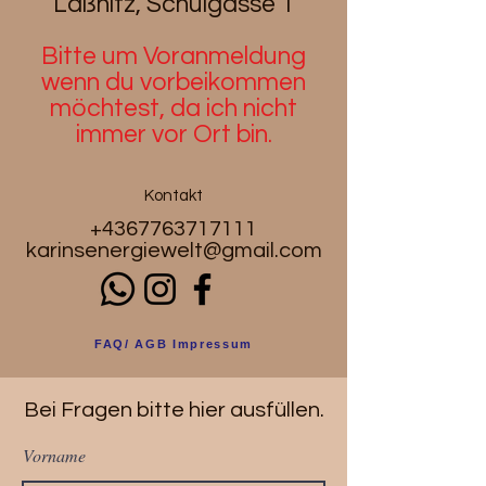
Laßnitz, Schulgasse 1
Bitte um Voranmeldung
wenn du
vorbeikommen
möchtest, da ich nicht
immer vor Ort bin.
Kontakt
+4367763717111
karinsenergiewelt@gmail.com
FAQ/ AGB Impressum
Bei Fragen bitte hier ausfüllen.
Vorname