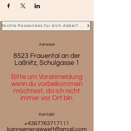
Nichts Passendes für dich dabei? Dann nimm jetzt Kontakt auf und ich fertige für dich dein Persönliches Schmuckstück!
Adresse
8523 Frauental an der
Laßnitz, Schulgasse 1
Bitte um Voranmeldung
wenn du
vorbeikommen
möchtest, da ich nicht
immer vor Ort bin.
Kontakt
+4367763717111
karinsenergiewelt@gmail.com