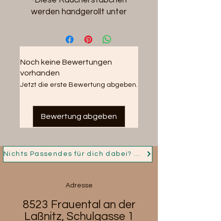
werden handgerollt unter
Fairen Bedingungen
-Fair Trade
- 10 Stk. Räucherstäbchen pro
Packung
Noch keine Bewertungen
vorhanden
- Brenndauer ca. 30min
Jetzt die erste Bewertung abgeben.
Bewertung abgeben
Nichts Passendes für dich dabei? Dann nimm jetzt Kontakt auf und ich fertige für dich dein Persönliches Schmuckstück!
Adresse
8523 Frauental an der
Laßnitz, Schulgasse 1