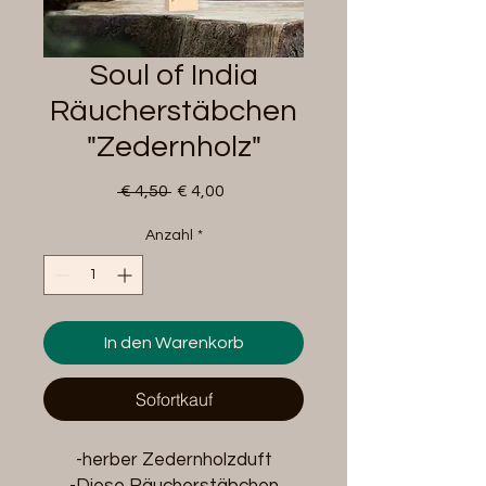
Soul of India
Räucherstäbchen
"Zedernholz"
Standardpreis
Sale-
 € 4,50 
€ 4,00
Preis
Anzahl
*
In den Warenkorb
Sofortkauf
-herber Zedernholzduft
-Diese Räucherstäbchen