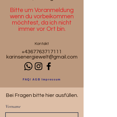
Bitte um Voranmeldung
wenn du
vorbeikommen
möchtest, da ich nicht
immer vor Ort bin.
Kontakt
+4367763717111
karinsenergiewelt@gmail.com
FAQ/ AGB Impressum
Bei Fragen bitte hier ausfüllen.
Vorname