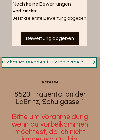
Noch keine Bewertungen
Wirkung.
vorhanden
Jetzt die erste Bewertung abgeben.
Bewertung abgeben
Nichts Passendes für dich dabei? Dann nimm jetzt Kontakt auf und ich fertige für dich dein Persönliches Schmuckstück!
Adresse
8523 Frauental an der
Laßnitz, Schulgasse 1
Bitte um Voranmeldung
wenn du
vorbeikommen
möchtest, da ich nicht
immer vor Ort bin.