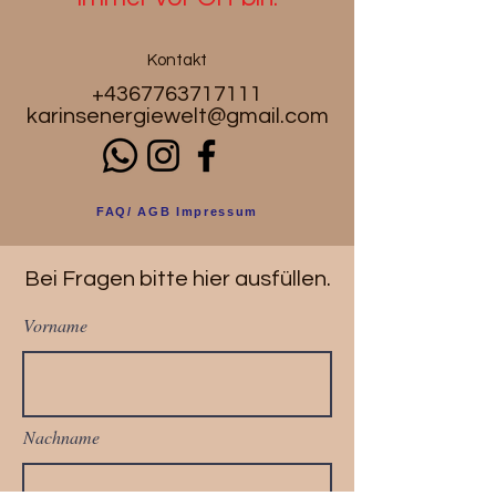
Kontakt
+4367763717111
karinsenergiewelt@gmail.com
FAQ/ AGB Impressum
Bei Fragen bitte hier ausfüllen.
Vorname
Nachname