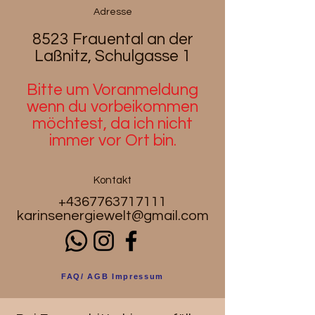
Adresse
8523 Frauental an der
Laßnitz, Schulgasse 1
Bitte um Voranmeldung
wenn du
vorbeikommen
möchtest, da ich nicht
immer vor Ort bin.
Kontakt
+4367763717111
karinsenergiewelt@gmail.com
FAQ/ AGB Impressum