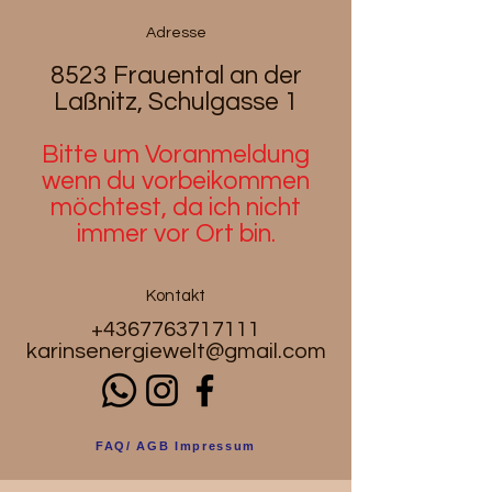
Adresse
8523 Frauental an der
Laßnitz, Schulgasse 1
Bitte um Voranmeldung
wenn du
vorbeikommen
möchtest, da ich nicht
immer vor Ort bin.
Kontakt
+4367763717111
karinsenergiewelt@gmail.com
FAQ/ AGB Impressum