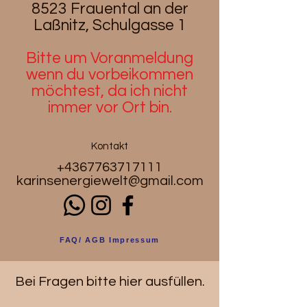
8523 Frauental an der
Laßnitz, Schulgasse 1
Bitte um Voranmeldung
wenn du
vorbeikommen
möchtest, da ich nicht
immer vor Ort bin.
Kontakt
+4367763717111
karinsenergiewelt@gmail.com
FAQ/ AGB Impressum
Bei Fragen bitte hier ausfüllen.